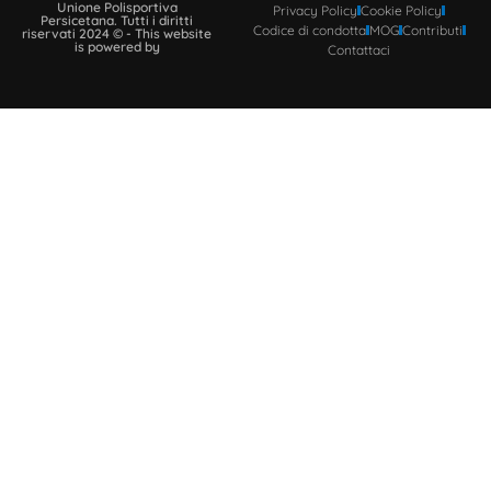
Unione Polisportiva
Privacy Policy
Cookie Policy
Persicetana. Tutti i diritti
Codice di condotta
MOG
Contributi
riservati 2024 © - This website
is powered by
Contattaci