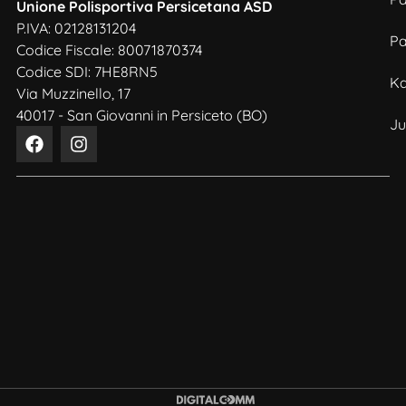
Unione Polisportiva Persicetana ASD
P.IVA: 02128131204
Pa
Codice Fiscale: 80071870374
Codice SDI: 7HE8RN5
Ka
Via Muzzinello, 17
40017 - San Giovanni in Persiceto (BO)
J