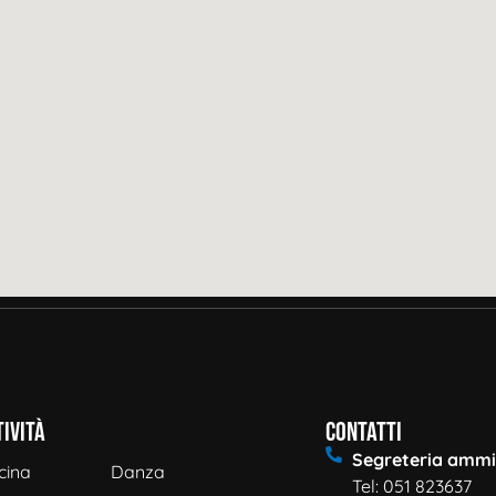
tività
Contatti
Segreteria ammi
cina
Danza
Tel: 051 823637