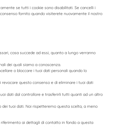
ente se tutti i cookie sono disabilitati. Se cancelli i
l consenso fornito quando visiterete nuovamente il nostro
cessari, cosa succede ad essi, quanto a lungo verranno
sonali dei quali siamo a conoscenza.
ancellare o bloccare i tuoi dati personali quando lo
o di revocare questo consenso e di eliminare i tuoi dati
 i tuoi dati dal controllore e trasferirli tutti quanti ad un altro
esso dei tuoi dati. Noi rispetteremo questa scelta, a meno
e riferimento ai dettagli di contatto in fondo a questa