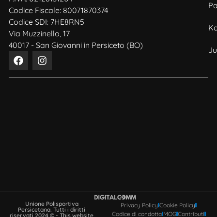
Pa
Codice Fiscale: 80071870374
Codice SDI: 7HE8RN5
Ka
Via Muzzinello, 17
40017 - San Giovanni in Persiceto (BO)
J
Unione Polisportiva
Privacy Policy
Cookie Policy
Persicetana. Tutti i diritti
Codice di condotta
MOG
Contributi
riservati 2024 © - This website