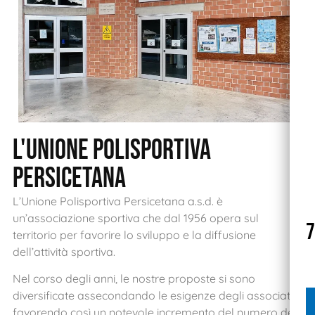
L'unione polisportiva
persicetana
L’Unione Polisportiva Persicetana a.s.d. è
un’associazione sportiva che dal 1956 opera sul
7
territorio per favorire lo sviluppo e la diffusione
dell’attività sportiva.
Nel corso degli anni, le nostre proposte si sono
diversificate assecondando le esigenze degli associati
favorendo così un notevole incremento del numero dei