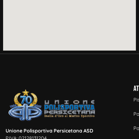
At
Pi
Pa
Pa
Unione Polisportiva Persicetana ASD
P.IVA: 02128131204