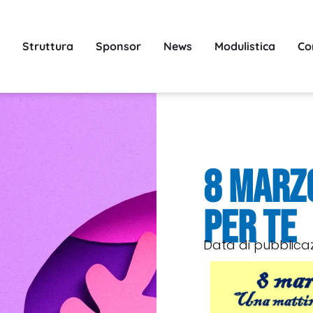
Struttura
Sponsor
News
Modulistica
Co
8 Marz
per te
Data di pubblica